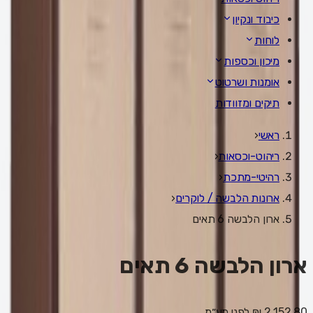
כיבוד ונקיון
לוחות
מיכון וכספות
אומנות ושרטוט
תיקים ומזוודות
ראשי
‹
ריהוט-וכסאות
‹
רהיטי-מתכת
‹
ארונות הלבשה / לוקרים
‹
ארון הלבשה 6 תאים
ארון הלבשה 6 תאים
2,152.80 ₪
לפני מע״מ