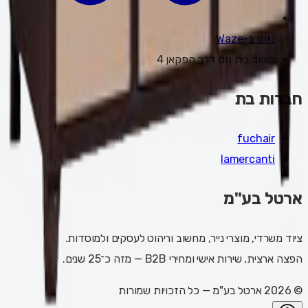
ניווט ב-Waze
מושב בית חנן דרך הפקאן 4
חברות בת
fuchair
lamercanti
ארטל בע"מ
ציוד משרדי, מוצרי נייר, מחשוב וריהוט לעסקים ולמוסדות.
הפצה ארצית, שירות אישי ומחירי B2B — מזה כ־25 שנים.
©
2026
ארטל בע"מ
— כל הזכויות שמורות