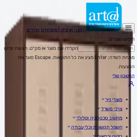
הפצה ארצית | משלוחים מהירים
חיפוש מוצרים
הקלידו שם מוצר או מק״ט. הצעות יופיעו
מתחת לשדה; Enter מציג את כל התוצאות, Escape סוגר את
ההצעות.
החשבון שלי
מוצרי נייר
צרכי משרד
מחשוב טכנולוגיה וסלולר
חשמל תקשורת וכלי עבודה
ריהוט וכסאות