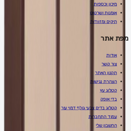
מיכון וכספות
אומנות ושרטוט
תיקים ומזוודות
מפת אתר
אודות
צור קשר
תקנון האתר
הצהרת נגישות
קטלוג עץ
בדי אופק
קטלוג בדים צבעי גולף דמוי עור
עמוד התחברות
החשבון שלי