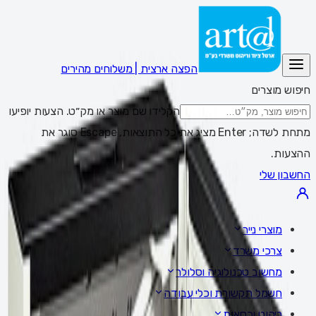
הפצה ארצית | משלוחים מהירים
חיפוש מוצרים
הקלידו שם מוצר או מק״ט. הצעות יופיעו
מתחת לשדה; Enter מציג את כל התוצאות, Escape סוגר את
ההצעות.
החשבון שלי
מוצרי נייר
צרכי משרד
מחשוב טכנולוגיה וסלולר
חשמל תקשורת וכלי עבודה
ריהוט וכסאות