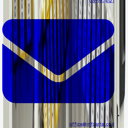
03-9674121
office@infoartal.co.il