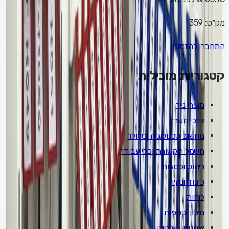
מק״ט:
359
התחברו להזמנה
קטגוריות מובילות
מוצרי נייר
צרכי משרד
מחשוב טכנולוגיה וסלולר
חשמל תקשורת וכלי עבודה
ריהוט וכסאות
כיבוד ונקיון
לוחות
מיכון וכספות
אומנות ושרטוט