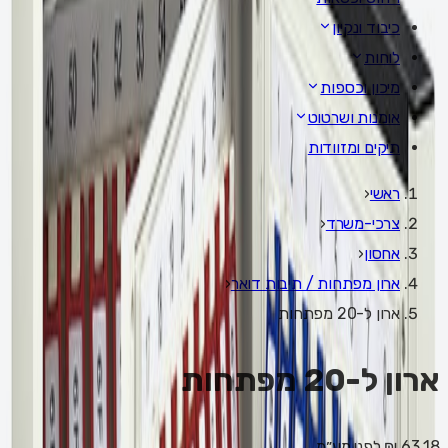
כיבוד ונקיון
לוחות
מיכון וכספות
אומנות ושרטוט
תיקים ומזוודות
ראשי
‹
צרכי-משרד
‹
אחסון
‹
ארון מפתחות / תיבות דואר
‹
ארון ל-20 מפתחות
ארון ל-20 מפתחות
63.18 ₪
לפני מע״מ