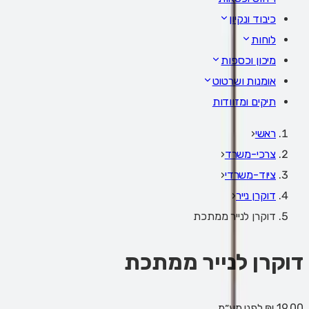
כיבוד ונקיון
לוחות
מיכון וכספות
אומנות ושרטוט
תיקים ומזוודות
ראשי
‹
צרכי-משרד
‹
ציוד-משרדי
‹
דוקרן נייר
‹
דוקרן לנייר ממתכת
דוקרן לנייר ממתכת
19.00 ₪
לפני מע״מ