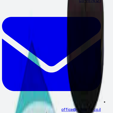
03-9674121
office@infoartal.co.il