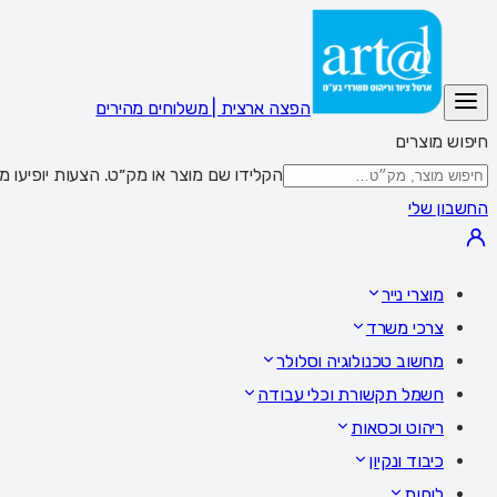
הפצה ארצית | משלוחים מהירים
חיפוש מוצרים
הקלידו שם מוצר או מק״ט. הצעות יופיעו מתחת לשדה; Enter מציג את כל התוצאות,
החשבון שלי
מוצרי נייר
צרכי משרד
מחשוב טכנולוגיה וסלולר
חשמל תקשורת וכלי עבודה
ריהוט וכסאות
כיבוד ונקיון
לוחות