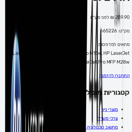
259.90 ₪
לפני מע״מ
מק״ט:
665226
מתאים למדפסות:
HP LaserJet Pro M15a, HP LaserJet Pro M15w, HP LaserJet
Pro MFP M28a, HP LaserJet Pro MFP M28w
התחברו להזמנה
קטגוריות מובילות
מוצרי נייר
צרכי משרד
מחשוב טכנולוגיה וסלולר