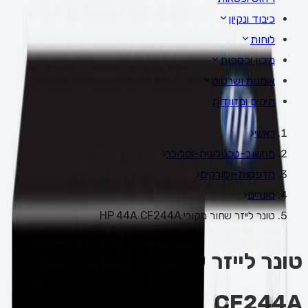
כיבוד ונקיון
לוחות
מיכון וכספות
אומנות ושרטוט
תיקים ומזוודות
ראשי
‹
מחשוב-טכנולוגיה-וסלולר
‹
מדפסות-וסורקים
‹
טונרים
‹
טונר לייזר שחור מקורי HP 44A CF244A
טונר לייזר שחור מקורי HP 44A
CF244A