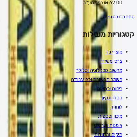
62.00 ₪
לפני מע״מ
התחברו להזמנה
קטגוריות מובילות
מוצרי נייר
צרכי משרד
מחשוב טכנולוגיה וסלולר
חשמל תקשורת וכלי עבודה
ריהוט וכסאות
כיבוד ונקיון
לוחות
מיכון וכספות
אומנות ושרטוט
תיקים ומזוודות