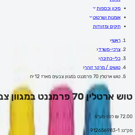
מיכון וכספות
אומנות ושרטוט
תיקים ומזוודות
ראשי
‹
צרכי-משרד
‹
כלי-כתיבה
‹
טושים / מרקר זוהר
‹
טוש ארטלין 70 פרמננט במגוון צבעים מארז 12 יח
טוש ארטלין 70 פרמננט במגוון צבעים מארז 12 יח
72.00 ₪
לפני מע״מ
מק״ט:
912656983-1