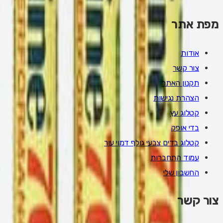
מפת אתר
אודות
צור קשר
תקנון האתר
הצהרת נגישות
קטלוג עץ
בדי אופק
קטלוג בדים צבעי גולף דמוי עור
עמוד התחברות
החשבון שלי
צור קשר