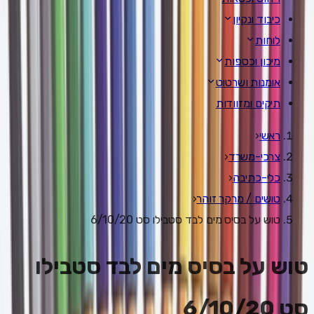
כיבוד ונקיון
לוחות
מיכון וכספות
אומנות ושרטוט
תיקים ומזוודות
ראשי
‹
צרכי-משרד
‹
כלי-כתיבה
‹
טושים / מרקר זוהר
‹
טוש על בסיס מים לבד סטבילו סט 6/10/20
טוש על בסיס מים לבד סטבילו
סט 6/10/20