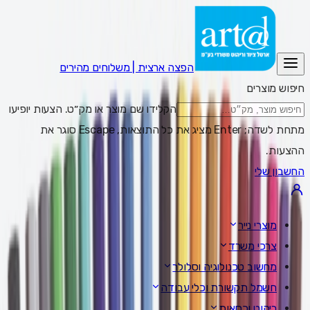
הפצה ארצית | משלוחים מהירים
חיפוש מוצרים
הקלידו שם מוצר או מק״ט. הצעות יופיעו
מתחת לשדה; Enter מציג את כל התוצאות, Escape סוגר את
ההצעות.
החשבון שלי
מוצרי נייר
צרכי משרד
מחשוב טכנולוגיה וסלולר
חשמל תקשורת וכלי עבודה
ריהוט וכסאות