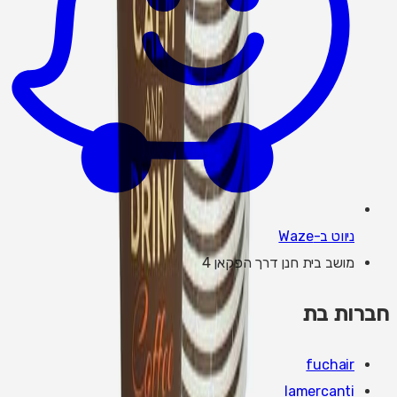
ניווט ב-Waze
מושב בית חנן דרך הפקאן 4
חברות בת
fuchair
lamercanti