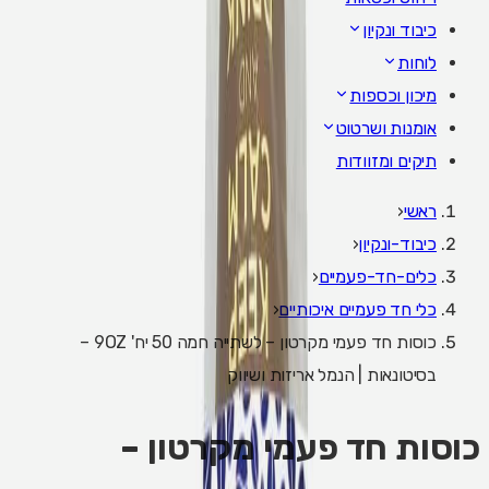
כיבוד ונקיון
לוחות
מיכון וכספות
אומנות ושרטוט
תיקים ומזוודות
ראשי
‹
כיבוד-ונקיון
‹
כלים-חד-פעמיים
‹
כלי חד פעמיים איכותיים
‹
כוסות חד פעמי מקרטון – לשתייה חמה 50 יח' 9OZ –
בסיטונאות | הנמל אריזות ושיווק
כוסות חד פעמי מקרטון –