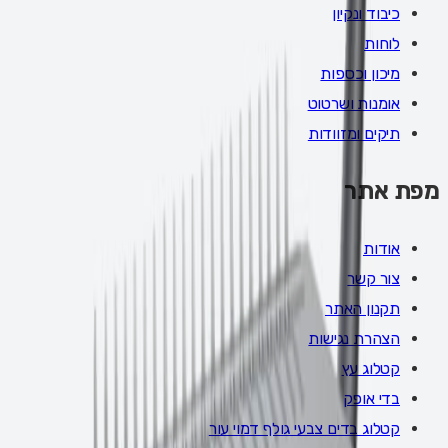
כיבוד ונקיון
לוחות
מיכון וכספות
אומנות ושרטוט
תיקים ומזוודות
מפת אתר
אודות
צור קשר
תקנון האתר
הצהרת נגישות
קטלוג עץ
בדי אופק
קטלוג בדים צבעי גולף דמוי עור