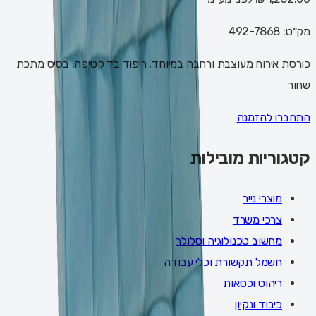
מק״ט:
492-7868
כורסת אירוח מעוצבת ורחבה במיוחד, ריפוד בד קטיפה, בסיס מתכת
שחור
התחברו להזמנה
קטגוריות מובילות
מוצרי נייר
צרכי משרד
מחשוב טכנולוגיה וסלולר
חשמל תקשורת וכלי עבודה
ריהוט וכסאות
כיבוד ונקיון