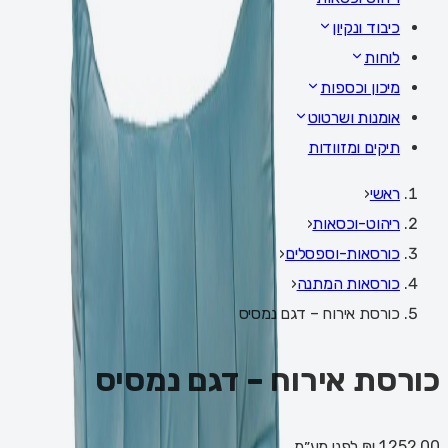
כיבוד ונקיון
לוחות
מיכון וכספות
אומנות ושרטוט
תיקים ומזוודות
ראשי
‹
ריהוט-וכסאות
‹
כורסאות-וספסלים
‹
כורסאות המתנה
‹
כורסת אירוח – דגם נמסיס
כורסת אירוח – דגם נמסיס
1,252.00 ₪
לפני מע״מ