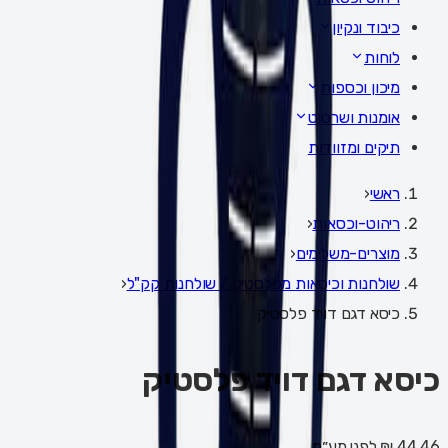
כיבוד ונקיון
לוחות
מיכון וכספות
אומנות ושרטוט
תיקים ומזוודות
ראשי
‹
ריהוט-וכסאות
‹
מוצרים-משלימים
‹
שולחנות וכיסאות מפלסטיק / שולחנות קק"ל
‹
כיסא דגם דויד פלסטיק
כיסא דגם דויד פלסטיק
44.46 ₪
לפני מע״מ