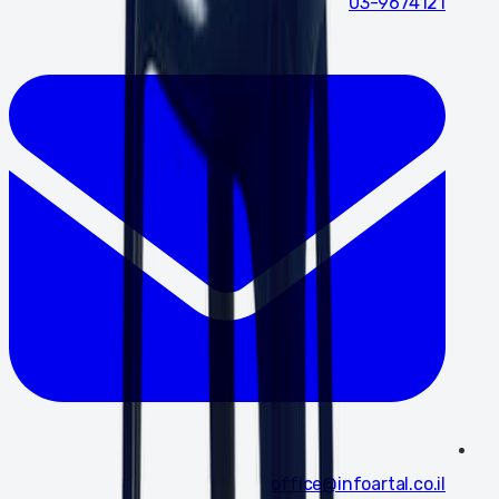
03-9674121
office@infoartal.co.il