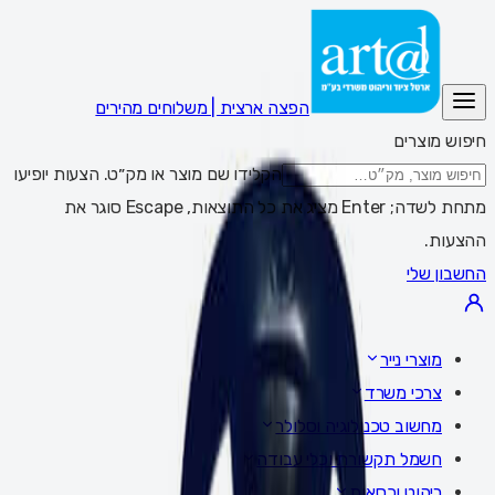
הפצה ארצית | משלוחים מהירים
חיפוש מוצרים
הקלידו שם מוצר או מק״ט. הצעות יופיעו
מתחת לשדה; Enter מציג את כל התוצאות, Escape סוגר את
ההצעות.
החשבון שלי
מוצרי נייר
צרכי משרד
מחשוב טכנולוגיה וסלולר
חשמל תקשורת וכלי עבודה
ריהוט וכסאות