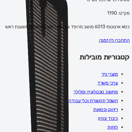
מק״ט:
1190
כסא ארגונומי 6013 מושב מרופד גב שחור מנגנון סיכרוני משענת ראש
התחברו להזמנה
קטגוריות מובילות
מוצרי נייר
צרכי משרד
מחשוב טכנולוגיה וסלולר
חשמל תקשורת וכלי עבודה
ריהוט וכסאות
כיבוד ונקיון
לוחות