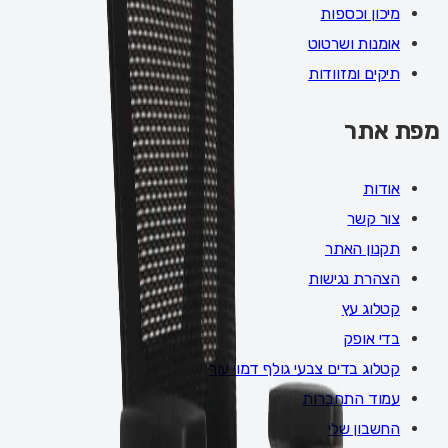
מיכון וכספות
אומנות ושרטוט
תיקים ומזוודות
מפת אתר
אודות
צור קשר
תקנון האתר
הצהרת נגישות
קטלוג עץ
בדי אופק
קטלוג בדים צבעי גולף דמוי עור
עמוד התחברות
החשבון שלי