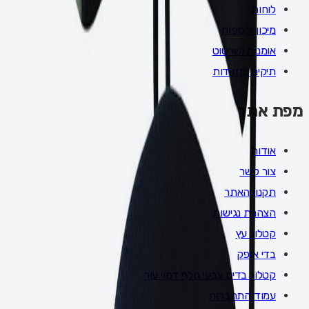
לוחות
מיכון וכספות
אומנות ושרטוט
תיקים ומזוודות
מפת אתר
אודות
צור קשר
תקנון האתר
הצהרת נגישות
קטלוג עץ
בדי אופק
קטלוג בדים צבעי גולף דמוי עור
עמוד התחברות