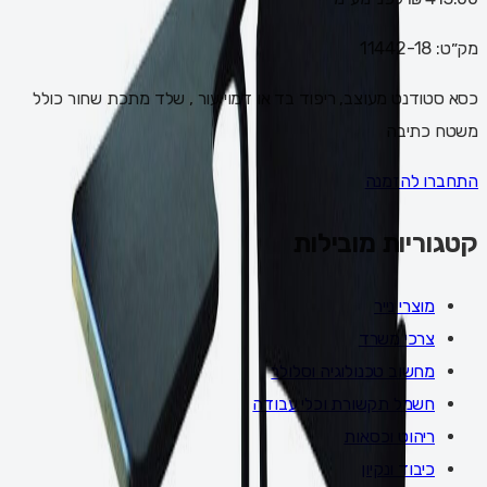
מק״ט:
11442-18
כסא סטודנט מעוצב, ריפוד בד או דמוי עור , שלד מתכת שחור כולל
משטח כתיבה
התחברו להזמנה
קטגוריות מובילות
מוצרי נייר
צרכי משרד
מחשוב טכנולוגיה וסלולר
חשמל תקשורת וכלי עבודה
ריהוט וכסאות
כיבוד ונקיון