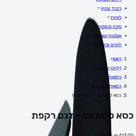
כיבוד ונקיון
לוחות
מיכון וכספות
אומנות ושרטוט
תיקים ומזוודות
ראשי
‹
ריהוט-וכסאות
‹
כיסאות
‹
כסאות סטודנט
‹
כסא סטודנט – דגם רקפת
כסא סטודנט – דגם רקפת
413.00 ₪
לפני מע״מ