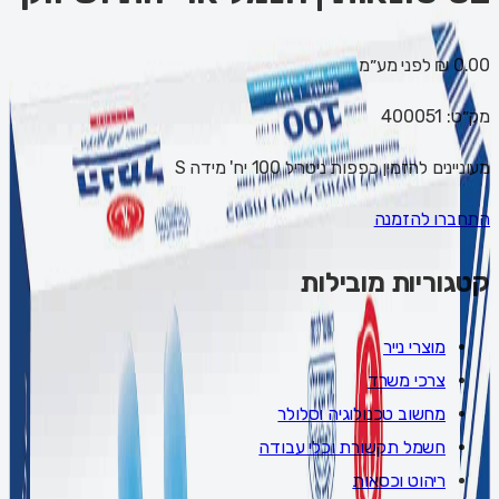
0.00 ₪
לפני מע״מ
מק״ט:
400051
מעוניינים להזמין כפפות ניטריל 100 יח' מידה S
התחברו להזמנה
קטגוריות מובילות
מוצרי נייר
צרכי משרד
מחשוב טכנולוגיה וסלולר
חשמל תקשורת וכלי עבודה
ריהוט וכסאות