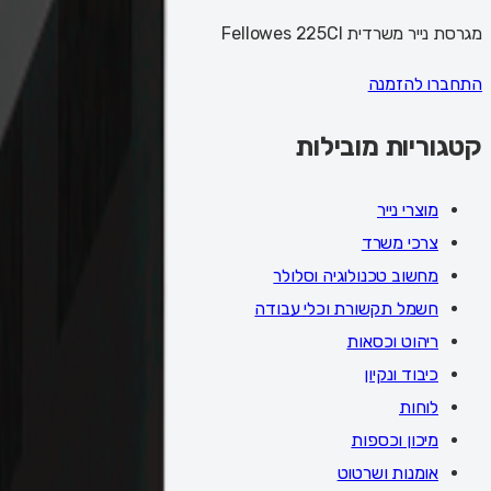
מגרסת נייר משרדית Fellowes 225CI
התחברו להזמנה
קטגוריות מובילות
מוצרי נייר
צרכי משרד
מחשוב טכנולוגיה וסלולר
חשמל תקשורת וכלי עבודה
ריהוט וכסאות
כיבוד ונקיון
לוחות
מיכון וכספות
אומנות ושרטוט