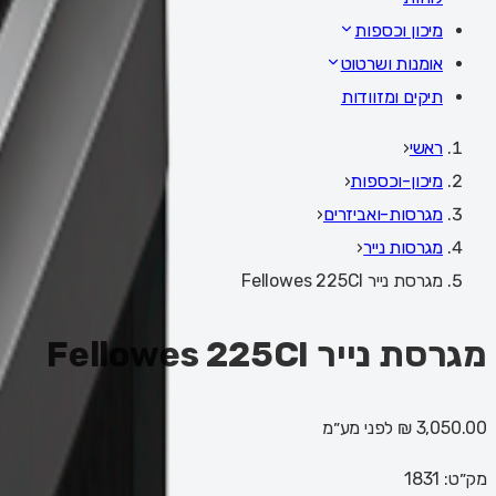
מיכון וכספות
אומנות ושרטוט
תיקים ומזוודות
ראשי
‹
מיכון-וכספות
‹
מגרסות-ואביזרים
‹
מגרסות נייר
‹
מגרסת נייר Fellowes 225CI
מגרסת נייר Fellowes 225CI
3,050.00 ₪
לפני מע״מ
מק״ט:
1831