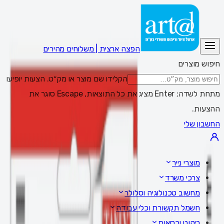
הפצה ארצית | משלוחים מהירים
חיפוש מוצרים
הקלידו שם מוצר או מק״ט. הצעות יופיעו
מתחת לשדה; Enter מציג את כל התוצאות, Escape סוגר את
ההצעות.
החשבון שלי
מוצרי נייר
צרכי משרד
מחשוב טכנולוגיה וסלולר
חשמל תקשורת וכלי עבודה
ריהוט וכסאות