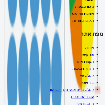
מיכון וכספות
אומנות ושרטוט
תיקים ומזוודות
מפת אתר
אודות
צור קשר
תקנון האתר
הצהרת נגישות
קטלוג עץ
בדי אופק
קטלוג בדים צבעי גולף דמוי עור
עמוד התחברות
החשבון שלי