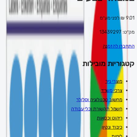
9.01 ₪
לפני מע״מ
מק״ט:
13439297
התחברו להזמנה
קטגוריות מובילות
מוצרי נייר
צרכי משרד
מחשוב טכנולוגיה וסלולר
חשמל תקשורת וכלי עבודה
ריהוט וכסאות
כיבוד ונקיון
לוחות