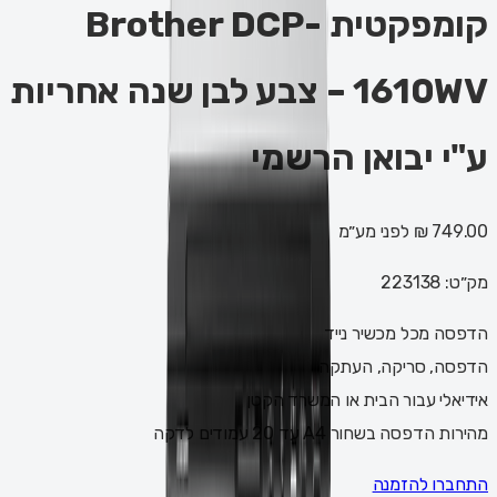
קומפקטית Brother DCP-
1610WV – צבע לבן שנה אחריות
ע"י יבואן הרשמי
749.00 ₪
לפני מע״מ
מק״ט:
223138
הדפסה מכל מכשיר נייד
הדפסה, סריקה, העתקה
אידיאלי עבור הבית או המשרד הקטן
מהירות הדפסה בשחור A4 עד 20 עמודים לדקה
התחברו להזמנה