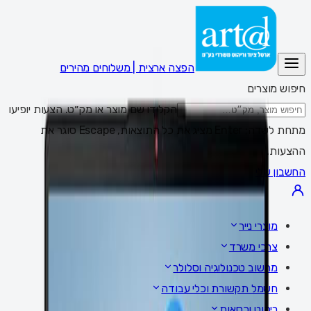
הפצה ארצית | משלוחים מהירים
חיפוש מוצרים
הקלידו שם מוצר או מק״ט. הצעות יופיעו
מתחת לשדה; Enter מציג את כל התוצאות, Escape סוגר את
ההצעות.
החשבון שלי
מוצרי נייר
צרכי משרד
מחשוב טכנולוגיה וסלולר
חשמל תקשורת וכלי עבודה
ריהוט וכסאות