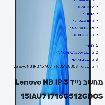
כיבוד ונקיון
לוחות
מיכון וכספות
אומנות ושרטוט
תיקים ומזוודות
ראשי
‹
מחשוב-טכנולוגיה-וסלולר
‹
מחשבים ניידים
‹
מחשב נייד Lenovo NB IP 3 15IAU7 I716G512GDOS
מחשב נייד Lenovo NB IP 3
15IAU7 I716G512GDOS