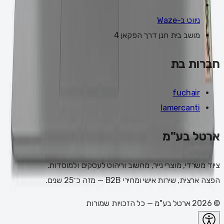
ניווט ב-Waze
מושב בית חנן דרך הפקאן 4
חברות בת
fuchair
lamercanti
ארטל בע"מ
ציוד משרדי, מוצרי נייר, מחשוב וריהוט לעסקים ולמוסדות.
הפצה ארצית, שירות אישי ומחירי B2B — מזה כ־25 שנים.
©
2026
ארטל בע"מ
— כל הזכויות שמורות