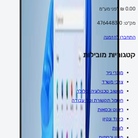
0.00 ₪
לפני מע״מ
מק״ט:
476448310
התחברו להזמנה
קטגוריות מובילות
מוצרי נייר
צרכי משרד
מחשוב טכנולוגיה וסלולר
חשמל תקשורת וכלי עבודה
ריהוט וכסאות
כיבוד ונקיון
לוחות
מיכון וכספות