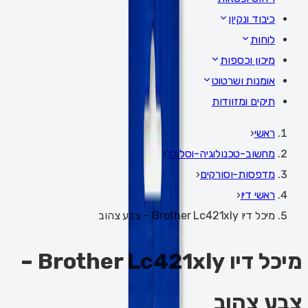
כיבוד ונקיון
לוחות
מיכון וכספות
אומנות ושרטוט
תיקים ומזוודות
ראשי
‹
מחשוב-טכנולוגיה-וסלולר
‹
מדפסות-וסורקים
‹
ראשי דיו
‹
מיכל דיו Brother Lc421xly – צבע צהוב
מיכל דיו Brother Lc421xly –
צבע צהוב