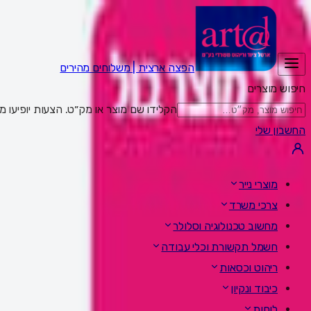
הפצה ארצית | משלוחים מהירים
חיפוש מוצרים
הקלידו שם מוצר או מק״ט. הצעות יופיעו מתחת לשדה; Enter מציג את כל התוצאות,
החשבון שלי
מוצרי נייר
צרכי משרד
מחשוב טכנולוגיה וסלולר
חשמל תקשורת וכלי עבודה
ריהוט וכסאות
כיבוד ונקיון
לוחות