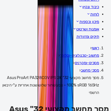
כיבוד ונקיון
לוחות
מיכון וכספות
אומנות ושרטוט
תיקים ומזוודות
ראשי
‹
מחשוב-טכנולוגיה-וסלולר
‹
מסכים-ומקרנים
‹
מסכי מחשב
‹
מסך מחשב מקצועי 32" Asus ProArt PA328CGV IPS 2K
100% sRGB 165Hz – צבע שחור שלוש שנות אחריות ע"י היבואן
הרשמי
מסך מחשב מקצועי 32" Asus