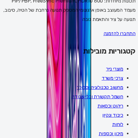
תכונות מיוחדות: PIP/PBP, FreeSync Premium, HDR10 600
מעמד המעוצב באופן ארגונומי המספק תנועה נרחבת של הטיה, סיבוב,
תנועה על ציר והתאמת גובה
התחברו להזמנה
קטגוריות מובילות
מוצרי נייר
צרכי משרד
מחשוב טכנולוגיה וסלולר
חשמל תקשורת וכלי עבודה
ריהוט וכסאות
כיבוד ונקיון
לוחות
מיכון וכספות