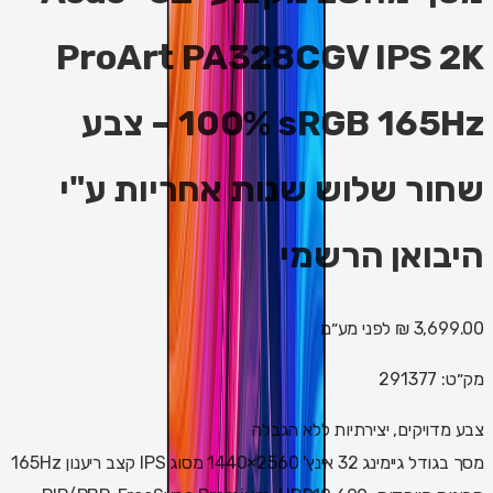
ProArt PA328CGV IPS 2K
100% sRGB 165Hz – צבע
שחור שלוש שנות אחריות ע"י
היבואן הרשמי
3,699.00 ₪
לפני מע״מ
מק״ט:
291377
צבע מדויקים, יצירתיות ללא הגבלה
מסך בגודל גיימינג 32 אינץ' 2560×1440 מסוג IPS קצב ריענון 165Hz