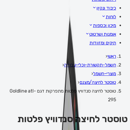
כיבוד ונקיון
לוחות
מיכון וכספות
אומנות ושרטוט
תיקים ומזוודות
ראשי
‹
חשמל-תקשורת-וכלי-עבודה
‹
מוצרי-חשמל
‹
טוסטר לחיצה/מצנם
‹
טוסטר לחיצה סנדוויץ פלטות מתפרקות דגם Goldline atl-
295
טוסטר לחיצה סנדוויץ פלטות