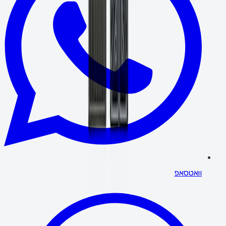
וואטסאפ