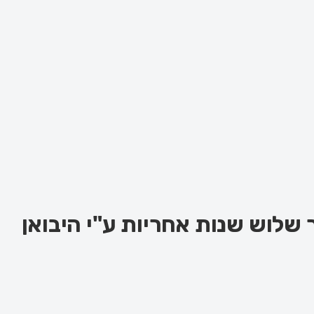
ViewSonic M2e 1 – צבע לבן אפור שלוש שנות אחריות ע"י היבואן