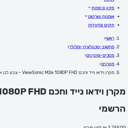
מיכון וכספות
אומנות ושרטוט
תיקים ומזוודות
ראשי
‹
מחשוב-טכנולוגיה-וסלולר
‹
מסכים-ומקרנים
‹
מקרנים
‹
מקרן וידאו נייד וחכם ViewSonic M2e 1080P FHD – צבע לבן אפור שלוש שנות אחריות ע"י היבואן הרשמי
הרשמי
2,749.00 ₪
לפני מע״מ