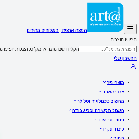
הפצה ארצית | משלוחים מהירים
חיפוש מוצרים
הקלידו שם מוצר או מק״ט. הצעות יופיעו מתחת לשדה; Enter מציג את כל התוצאות,
החשבון שלי
מוצרי נייר
צרכי משרד
מחשוב טכנולוגיה וסלולר
חשמל תקשורת וכלי עבודה
ריהוט וכסאות
כיבוד ונקיון
לוחות