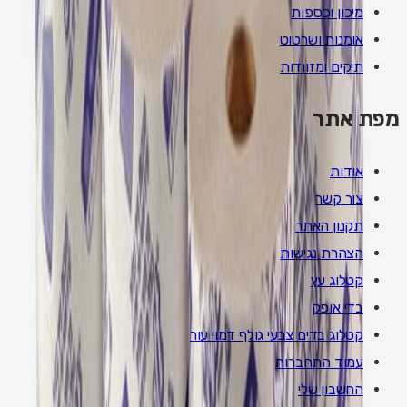
מיכון וכספות
אומנות ושרטוט
תיקים ומזוודות
מפת אתר
אודות
צור קשר
תקנון האתר
הצהרת נגישות
קטלוג עץ
בדי אופק
קטלוג בדים צבעי גולף דמוי עור
עמוד התחברות
החשבון שלי