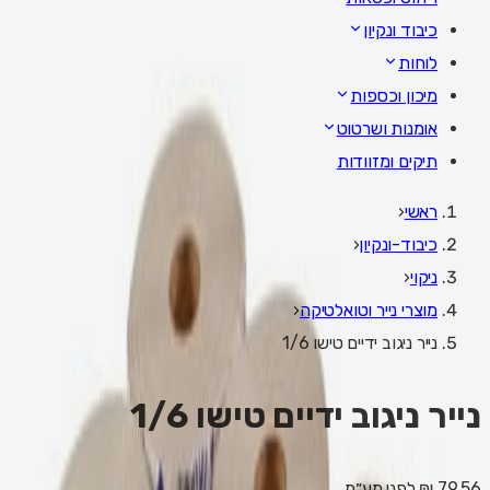
כיבוד ונקיון
לוחות
מיכון וכספות
אומנות ושרטוט
תיקים ומזוודות
ראשי
‹
כיבוד-ונקיון
‹
ניקוי
‹
מוצרי נייר וטואלטיקה
‹
נייר ניגוב ידיים טישו 1/6
נייר ניגוב ידיים טישו 1/6
79.56 ₪
לפני מע״מ