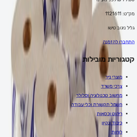
מק״ט:
1121611
גליל ניגוב טישו
התחברו להזמנה
קטגוריות מובילות
מוצרי נייר
צרכי משרד
מחשוב טכנולוגיה וסלולר
חשמל תקשורת וכלי עבודה
ריהוט וכסאות
כיבוד ונקיון
לוחות