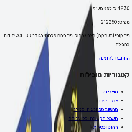
49.30 ₪
לפני מע״מ
מק״ט:
212250
נייר קופי (העתקה) בצבע כחול. נייר פחם פלסטי בגודל A4 100 יחידות
בחבילה.
התחברו להזמנה
קטגוריות מובילות
מוצרי נייר
צרכי משרד
מחשוב טכנולוגיה וסלולר
חשמל תקשורת וכלי עבודה
ריהוט וכסאות