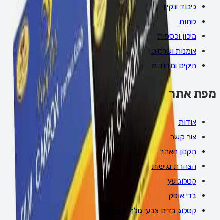
כיבוד ונקיון
לוחות
מיכון וכספות
אומנות ושרטוט
תיקים ומזוודות
מפת אתר
אודות
צור קשר
תקנון האתר
הצהרת נגישות
קטלוג עץ
בדי אופק
קטלוג בדים צבעי גולף דמוי עור