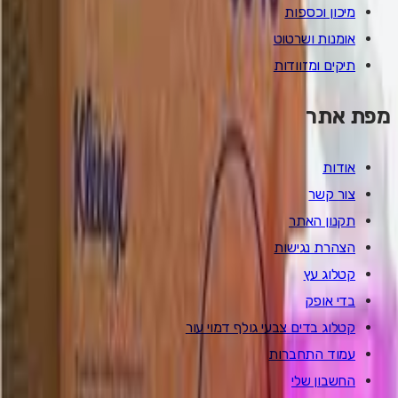
מיכון וכספות
אומנות ושרטוט
תיקים ומזוודות
מפת אתר
אודות
צור קשר
תקנון האתר
הצהרת נגישות
קטלוג עץ
בדי אופק
קטלוג בדים צבעי גולף דמוי עור
עמוד התחברות
החשבון שלי