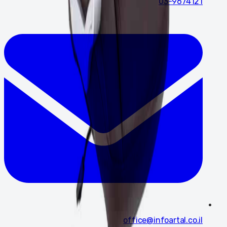
03-9674121
office@infoartal.co.il