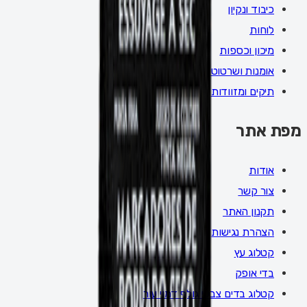
כיבוד ונקיון
לוחות
מיכון וכספות
אומנות ושרטוט
תיקים ומזוודות
מפת אתר
אודות
צור קשר
תקנון האתר
הצהרת נגישות
קטלוג עץ
בדי אופק
קטלוג בדים צבעי גולף דמוי עור