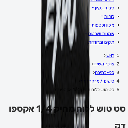
כיבוד ונקיון
לוחות
מיכון וכספות
אומנות ושרטוט
תיקים ומזוודות
ראשי
‹
צרכי-משרד
‹
כלי-כתיבה
‹
טושים / מרקר זוהר
‹
סט טוש ללוח מחיק 1/4 אקספו דק
סט טוש ללוח מחיק 1/4 אקספו
דק