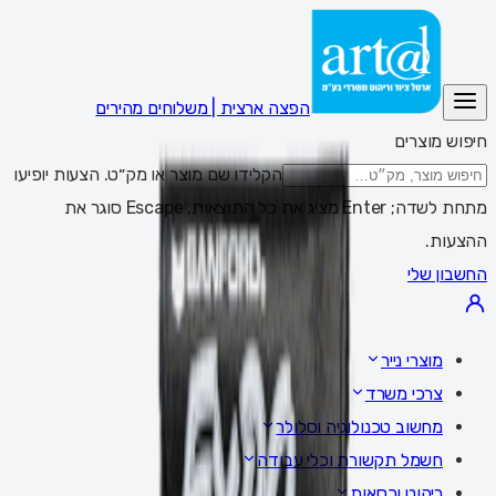
הפצה ארצית | משלוחים מהירים
חיפוש מוצרים
הקלידו שם מוצר או מק״ט. הצעות יופיעו
מתחת לשדה; Enter מציג את כל התוצאות, Escape סוגר את
ההצעות.
החשבון שלי
מוצרי נייר
צרכי משרד
מחשוב טכנולוגיה וסלולר
חשמל תקשורת וכלי עבודה
ריהוט וכסאות