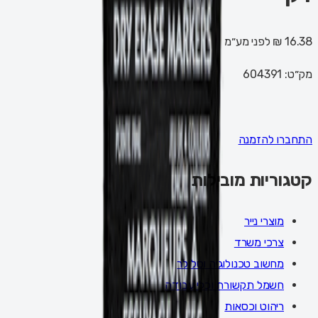
16.38 ₪
לפני מע״מ
מק״ט:
604391
התחברו להזמנה
קטגוריות מובילות
מוצרי נייר
צרכי משרד
מחשוב טכנולוגיה וסלולר
חשמל תקשורת וכלי עבודה
ריהוט וכסאות