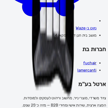
ניווט ב-Waze
מושב בית חנן דרך הפקאן 4
חברות בת
fuchair
lamercanti
ארטל בע"מ
ציוד משרדי, מוצרי נייר, מחשוב וריהוט לעסקים ולמוסדות.
הפצה ארצית, שירות אישי ומחירי B2B — מזה כ־25 שנים.