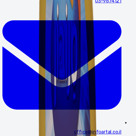
03-9674121
office@infoartal.co.il