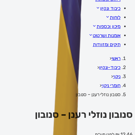
כיבוד ונקיון
לוחות
מיכון וכספות
אומנות ושרטוט
תיקים ומזוודות
ראשי
‹
כיבוד-ונקיון
‹
ניקוי
‹
חומרי ניקוי
‹
סנובון נוזלי רענן – סנובון
סנובון נוזלי רענן – סנובון
12.46 ₪
לפני מע״מ