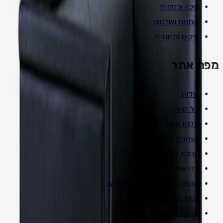
מיכון וכספות
אומנות ושרטוט
תיקים ומזוודות
מפת אתר
אודות
צור קשר
תקנון האתר
הצהרת נגישות
קטלוג עץ
בדי אופק
קטלוג בדים צבעי גולף דמוי עור
עמוד התחברות
החשבון שלי