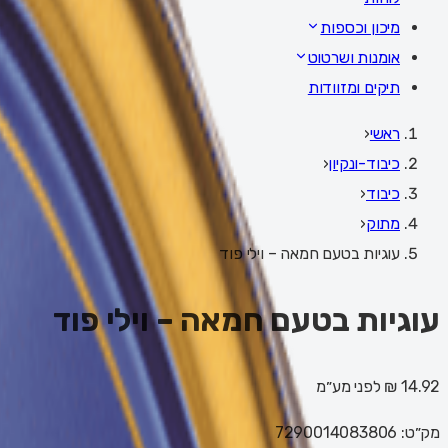
מיכון וכספות
אומנות ושרטוט
תיקים ומזוודות
ראשי
‹
כיבוד-ונקיון
‹
כיבוד
‹
מתוק
‹
עוגיות בטעם חמאה – וילי פוד
עוגיות בטעם חמאה – וילי פוד
14.92 ₪
לפני מע״מ
מק״ט:
7290014083806