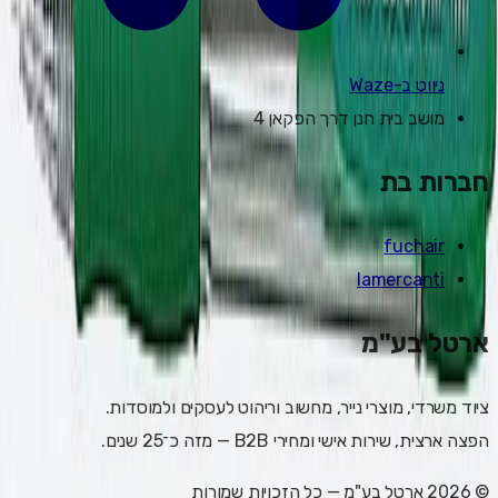
ניווט ב-Waze
מושב בית חנן דרך הפקאן 4
חברות בת
fuchair
lamercanti
ארטל בע"מ
ציוד משרדי, מוצרי נייר, מחשוב וריהוט לעסקים ולמוסדות.
הפצה ארצית, שירות אישי ומחירי B2B — מזה כ־25 שנים.
©
2026
ארטל בע"מ
— כל הזכויות שמורות