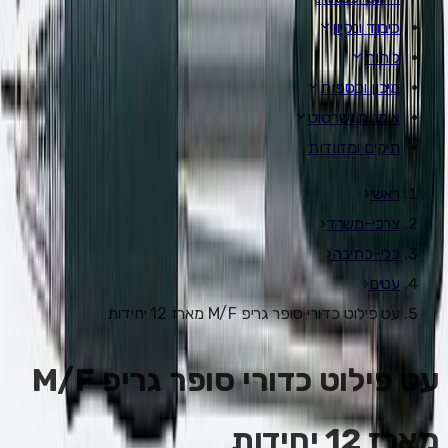
כיבוד ונקיון
לוחות
מיכון וכספות
אומנות ושרטוט
תיקים ומזוודות
ראשי
‹
צרכי-משרד
‹
כלי-כתיבה
‹
עטים
‹
עט פילוט כדורי סופר גריפ M/F מארז 12 יחידות
עט פילוט כדורי סופר גריפ M/F
מארז 12 יחידות