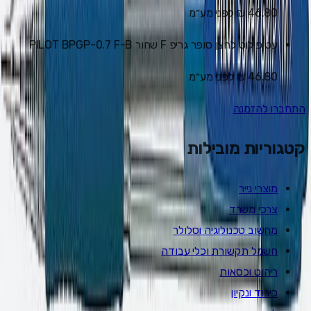
46.80 ₪
לפני מע״מ
עט פילוט לחצן סופר גריפ F שחור PILOT BPGP-0.7 F-B
46.80 ₪
לפני מע״מ
התחברו להזמנה
קטגוריות מובילות
מוצרי נייר
צרכי משרד
מחשוב טכנולוגיה וסלולר
חשמל תקשורת וכלי עבודה
ריהוט וכסאות
כיבוד ונקיון