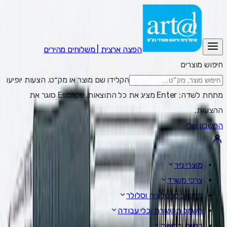
הפצה ארצית | משלוחים מהירים
חיפוש מוצרים
הקלידו שם מוצר או מק״ט. הצעות יופיעו
מתחת לשדה; Enter מציג את כל התוצאות, Escape סוגר את
ההצעות.
החשבון שלי
מוצרי נייר
צרכי משרד
מחשוב טכנולוגיה וסלולר
חשמל תקשורת וכלי עבודה
ריהוט וכסאות