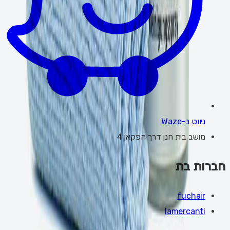
ניווט ב-Waze
מושב בית חנן דרך הפקאן 4
חברות בת
fuchair
lamercanti