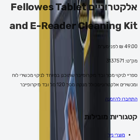
אלקטרוניים Fellowes Tablet
and E-Reader Cleaning Kit
49.00 ₪
לפני מע״מ
מק״ט:
3137571
ספריי לניקוי מסך ובד מיקרופייבר שתוכנן במיוחד לניקוי מכשירי לוח
ומכשירים אלקטרונייםכולל מנקה מסך 120 מל ובד מיקרופייבר
התחברו להזמנה
קטגוריות מובילות
מוצרי נייר