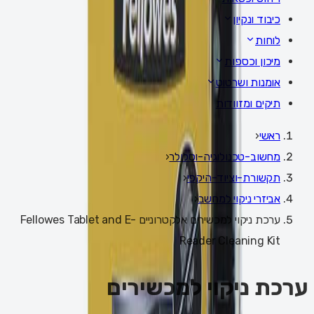
כיבוד ונקיון
לוחות
מיכון וכספות
אומנות ושרטוט
תיקים ומזוודות
ראשי
‹
מחשוב-טכנולוגיה-וסלולר
‹
תקשורת-וציוד-היקפי
‹
אביזרי ניקוי למחשב
‹
ערכת ניקוי למכשירים אלקטרוניים Fellowes Tablet and E-
Reader Cleaning Kit
ערכת ניקוי למכשירים