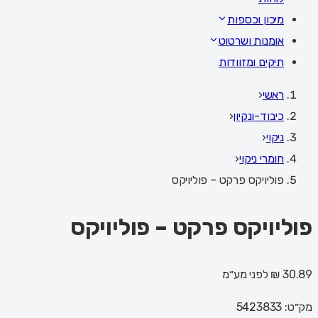
מיכון וכספות
אומנות ושרטוט
תיקים ומזוודות
ראשי
‹
כיבוד-ונקיון
‹
ניקוי
‹
חומרי ניקוי
‹
פוליויקס פרקט – פוליויקס
פוליויקס פרקט – פוליויקס
30.89 ₪
לפני מע״מ
מק״ט:
5423833