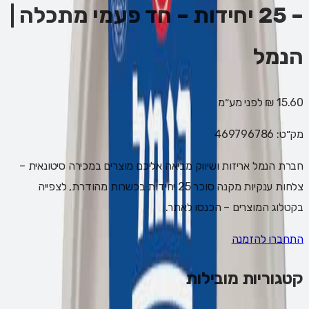
– 25 יחידות – חד פעמי מתכלה |
הנמל
15.60 ₪
לפני מע״מ
מק״ט:
469796786
חברת הנמל אריזות ושיווק מביאה אליכם מוצרים במכירה סיטונאית –
צלחות ענקיות מקנה סוכר 25 יחידות בכשרות מהודרת, לצפייה
בקטלוג המוצרים – הכנסו לאתר.
התחברו להזמנה
קטגוריות מובילות