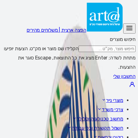
הפצה ארצית | משלוחים מהירים
חיפוש מוצרים
הקלידו שם מוצר או מק״ט. הצעות יופיעו
מתחת לשדה; Enter מציג את כל התוצאות, Escape סוגר את
ההצעות.
החשבון שלי
מוצרי נייר
צרכי משרד
מחשוב טכנולוגיה וסלולר
חשמל תקשורת וכלי עבודה
ריהוט וכסאות