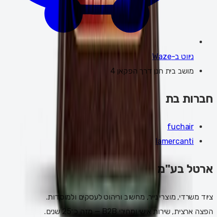
ניווט ב-Waze
מושב בית חנן דרך הפקאן 4
חברות בת
fuchair
lamercanti
ארטל בע"מ
ציוד משרדי, מוצרי נייר, מחשוב וריהוט לעסקים ולמוסדות.
הפצה ארצית, שירות אישי ומחירי B2B — מזה כ־25 שנים.