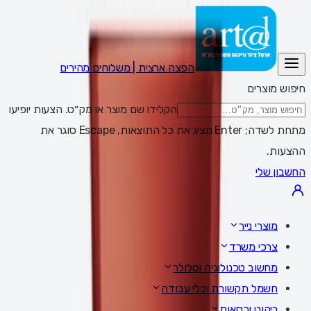
הפצה ארצית | משלוחים מהירים
חיפוש מוצרים
הקלידו שם מוצר או מק״ט. הצעות יופיעו
מתחת לשדה; Enter מציג את כל התוצאות, Escape סוגר את
ההצעות.
החשבון שלי
מוצרי נייר
צרכי משרד
מחשוב טכנולוגיה וסלולר
חשמל תקשורת וכלי עבודה
ריהוט וכסאות