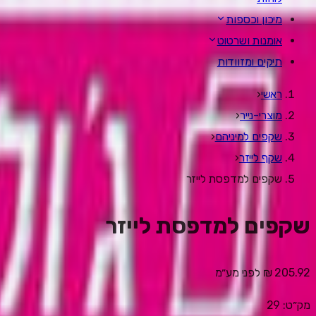
מיכון וכספות
אומנות ושרטוט
תיקים ומזוודות
ראשי
‹
מוצרי-נייר
‹
שקפים למיניהם
‹
שקף לייזר
‹
שקפים למדפסת לייזר
שקפים למדפסת לייזר
205.92 ₪
לפני מע״מ
מק״ט:
29