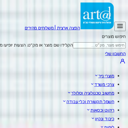
הפצה ארצית | משלוחים מהירים
חיפוש מוצרים
הקלידו שם מוצר או מק״ט. הצעות יופיעו מתחת לשדה; Enter מציג את כל התוצאות,
החשבון שלי
מוצרי נייר
צרכי משרד
מחשוב טכנולוגיה וסלולר
חשמל תקשורת וכלי עבודה
ריהוט וכסאות
כיבוד ונקיון
לוחות