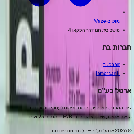
ניווט ב-Waze
מושב בית חנן דרך הפקאן 4
חברות בת
fuchair
lamercanti
ארטל בע"מ
ציוד משרדי, מוצרי נייר, מחשוב וריהוט לעסקים ולמוסדות.
הפצה ארצית, שירות אישי ומחירי B2B — מזה כ־25 שנים.
©
2026
ארטל בע"מ
— כל הזכויות שמורות